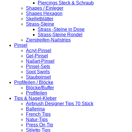
Piercings Steck & Schraub
Shapes / Einleger
Shapes Hexagon
Skelletblätter
Strass-Steine
Strass -Steine in Dose
Strass-Steine Rondel
Zierstreifen-Nailstrips
Pinsel
Acryl-Pinsel
Gel-Pinsel
Nailart-Pinsel
Pinsel-Sets
Spot Swirls
Staubpinsel
Profifeilen / Blöcke
Blöcke/Buffer
Profifeilen
Tips & Nagel-Kleber
Airbrush Designer Tips 70 Stück
Ballerina
French Tips
Natur-Tips
Press On Tip
Stiletto Tips