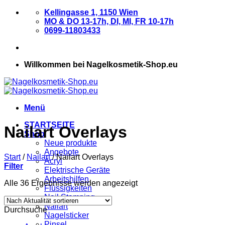
Zum
Kellingasse 1, 1150 Wien
Inhalt
MO & DO 13-17h, DI, MI, FR 10-17h
springen
0699-11803433
Willkommen bei Nagelkosmetik-Shop.eu
Menü
STARTSEITE
Nailart Overlays
Shop
Neue produkte
Angebote
Start
/
Nailart
/
Nailart Overlays
Acryl
Filter
Elektrische Geräte
Arbeitshilfen
Nach
Alle 36 Ergebnisse werden angezeigt
Flüssigkeiten
Aktualität
Nail Stamping
sortiert
Nailart
Durchsuche
Nagelsticker
Pinsel