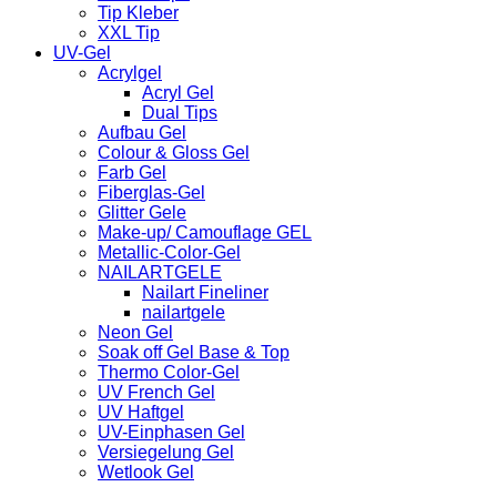
Tip Kleber
XXL Tip
UV-Gel
Acrylgel
Acryl Gel
Dual Tips
Aufbau Gel
Colour & Gloss Gel
Farb Gel
Fiberglas-Gel
Glitter Gele
Make-up/ Camouflage GEL
Metallic-Color-Gel
NAILARTGELE
Nailart Fineliner
nailartgele
Neon Gel
Soak off Gel Base & Top
Thermo Color-Gel
UV French Gel
UV Haftgel
UV-Einphasen Gel
Versiegelung Gel
Wetlook Gel