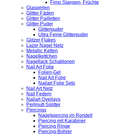
Fimo Stangen- Früchte
Glasperlen
Glitter Fäden
Glitter Pailletten
Glitter Puder
Glitterpuder
Ultra Feine Glitterpuder
Glitzer Flakes
Lazer Nagel Netz
Metallic Ketten
Nagelkettchen
Nagellack Schablonen
Nail Art Folie
Folien-Gel
Nail Art Folie
Nailart Folie Sets
Nail Art Netz
Nail Federn
Nailart Overlays
Perlmutt-Splitter
Piercings
Nagelpiercing im Rondell
Piercing mit Karabiner
Piercing Ringe
Piercing-Bohrer