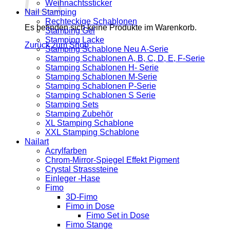
Weihnachtssticker
Nail Stamping
Rechteckige Schablonen
Es befinden sich keine Produkte im Warenkorb.
Stamping Gel
Stamping Lacke
Zurück zum Shop
Stamping Schablone Neu A-Serie
Stamping Schablonen A, B, C, D, E, F-Serie
Stamping Schablonen H- Serie
Stamping Schablonen M-Serie
Stamping Schablonen P-Serie
Stamping Schablonen S Serie
Stamping Sets
Stamping Zubehör
XL Stamping Schablone
XXL Stamping Schablone
Nailart
Acrylfarben
Chrom-Mirror-Spiegel Effekt Pigment
Crystal Strasssteine
Einleger -Hase
Fimo
3D-Fimo
Fimo in Dose
Fimo Set in Dose
Fimo Stange