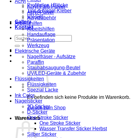
Acryl
Profifeilen / Blöcke
Acryl-Farb Pulver
Tips & Nagel-Kleber
Acryl-Pulver
UV-Gel
Acrylzubehör
Gallery
Arbeitshilfen
Kontakt
Arbeitshilfen
Handauflage
Suchen
Präsentation
nach:
Werkzeug
Elektrische Geräte
Nagelfräser - Aufsätze
Paraffin
Staubabsaugung-Beutel
UV/LED-Geräte & Zubehör
Flüssigkeiten
Flüssigkeiten
Spezial Lacke
Ink Color
Es befinden sich keine Produkte im Warenkorb.
Nagelsticker
3D Sticker
Zurück zum Shop
D-Sticker
One Stroke Sticker
Warenkorb
One Stroke Sticker
Wasser Transfer Sticker Herbst
Silber Sticker