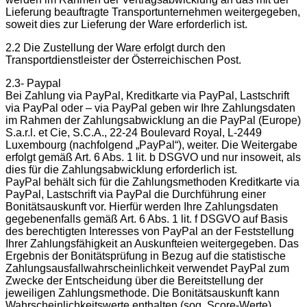
Lieferung beauftragte Transportunternehmen weitergegeben,
soweit dies zur Lieferung der Ware erforderlich ist.
2.2 Die Zustellung der Ware erfolgt durch den
Transportdienstleister der Österreichischen Post.
2.3- Paypal
Bei Zahlung via PayPal, Kreditkarte via PayPal, Lastschrift
via PayPal oder – via PayPal geben wir Ihre Zahlungsdaten
im Rahmen der Zahlungsabwicklung an die PayPal (Europe)
S.a.r.l. et Cie, S.C.A., 22-24 Boulevard Royal, L-2449
Luxembourg (nachfolgend „PayPal“), weiter. Die Weitergabe
erfolgt gemäß Art. 6 Abs. 1 lit. b DSGVO und nur insoweit, als
dies für die Zahlungsabwicklung erforderlich ist.
PayPal behält sich für die Zahlungsmethoden Kreditkarte via
PayPal, Lastschrift via PayPal die Durchführung einer
Bonitätsauskunft vor. Hierfür werden Ihre Zahlungsdaten
gegebenenfalls gemäß Art. 6 Abs. 1 lit. f DSGVO auf Basis
des berechtigten Interesses von PayPal an der Feststellung
Ihrer Zahlungsfähigkeit an Auskunfteien weitergegeben. Das
Ergebnis der Bonitätsprüfung in Bezug auf die statistische
Zahlungsausfallwahrscheinlichkeit verwendet PayPal zum
Zwecke der Entscheidung über die Bereitstellung der
jeweiligen Zahlungsmethode. Die Bonitätsauskunft kann
Wahrscheinlichkeitswerte enthalten (sog. Score-Werte).