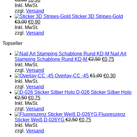
Inkl. MwSt.
zzgl.
Versand
Sticker 3D Stripes-Gold
€
3,00
€
0,90
Inkl. MwSt.
zzgl.
Versand
Topseller
Nail Art
Stamping Schablone Rund KD-M
€
2,50
€
0,75
Inkl. MwSt.
zzgl.
Versand
Overlay-CC -45
€
1,00
€
0,30
Inkl. MwSt.
zzgl.
Versand
D-026 Sticker Silber Holo
€
2,50
€
0,75
Inkl. MwSt.
zzgl.
Versand
Fluoreszenz
Sticker Weiß D-026YG
€
2,50
€
0,75
Inkl. MwSt.
zzgl.
Versand