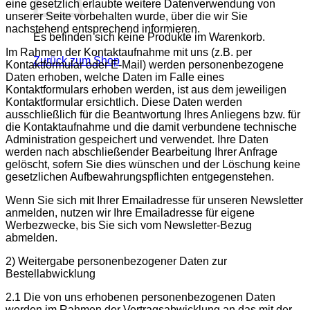
eine gesetzlich erlaubte weitere Datenverwendung von
unserer Seite vorbehalten wurde, über die wir Sie
nachstehend entsprechend informieren.
Es befinden sich keine Produkte im Warenkorb.
Im Rahmen der Kontaktaufnahme mit uns (z.B. per
Zurück zum Shop
Kontaktformular oder E-Mail) werden personenbezogene
Daten erhoben, welche Daten im Falle eines
Kontaktformulars erhoben werden, ist aus dem jeweiligen
Kontaktformular ersichtlich. Diese Daten werden
ausschließlich für die Beantwortung Ihres Anliegens bzw. für
die Kontaktaufnahme und die damit verbundene technische
Administration gespeichert und verwendet. Ihre Daten
werden nach abschließender Bearbeitung Ihrer Anfrage
gelöscht, sofern Sie dies wünschen und der Löschung keine
gesetzlichen Aufbewahrungspflichten entgegenstehen.
Wenn Sie sich mit Ihrer Emailadresse für unseren Newsletter
anmelden, nutzen wir Ihre Emailadresse für eigene
Werbezwecke, bis Sie sich vom Newsletter-Bezug
abmelden.
2) Weitergabe personenbezogener Daten zur
Bestellabwicklung
2.1 Die von uns erhobenen personenbezogenen Daten
werden im Rahmen der Vertragsabwicklung an das mit der