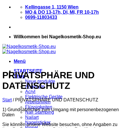
Zum
Kellingasse 1, 1150 Wien
Inhalt
MO & DO 13-17h, DI, MI, FR 10-17h
springen
0699-11803433
Willkommen bei Nagelkosmetik-Shop.eu
Menü
STARTSEITE
PRIVATSPHÄRE UND
Shop
Neue produkte
DATENSCHUTZ
Angebote
Acryl
Elektrische Geräte
Start
/
PRIVATSPHÄRE UND DATENSCHUTZ
Arbeitshilfen
Flüssigkeiten
1) Grundsätzliches zum Umgang mit personenbezogenen
Nail Stamping
Daten
Nailart
Nagelsticker
Sie können unsere Website besuchen, ohne Angaben zu
Pinsel