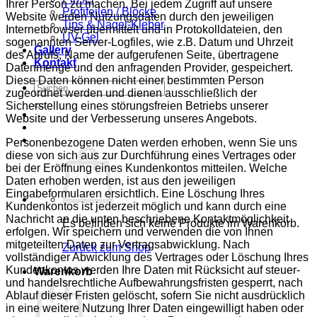
Ihrer Person zu machen. Bei jedem Zugriff auf unsere
Profifeilen / Blöcke
Website werden Nutzungsdaten durch den jeweiligen
Tips & Nagel-Kleber
Internetbrowser übermittelt und in Protokolldateien, den
UV-Gel
sogenannten Server-Logfiles, wie z.B. Datum und Uhrzeit
Gallery
des Abrufs, Name der aufgerufenen Seite, übertragene
Kontakt
Datenmenge und den anfragenden Provider, gespeichert.
Diese Daten können nicht einer bestimmten Person
Suchen
zugeordnet werden und dienen ausschließlich der
nach:
Sicherstellung eines störungsfreien Betriebs unserer
Website und der Verbesserung unseres Angebots.
Personenbezogene Daten werden erhoben, wenn Sie uns
diese von sich aus zur Durchführung eines Vertrages oder
bei der Eröffnung eines Kundenkontos mitteilen. Welche
Daten erhoben werden, ist aus den jeweiligen
Eingabeformularen ersichtlich. Eine Löschung Ihres
Kundenkontos ist jederzeit möglich und kann durch eine
Nachricht an die unten beschriebene Kontaktmöglichkeit
Es befinden sich keine Produkte im Warenkorb.
erfolgen. Wir speichern und verwenden die von Ihnen
mitgeteilten Daten zur Vertragsabwicklung. Nach
Zurück zum Shop
vollständiger Abwicklung des Vertrages oder Löschung Ihres
Kundenkontos werden Ihre Daten mit Rücksicht auf steuer-
Warenkorb
und handelsrechtliche Aufbewahrungsfristen gesperrt, nach
Ablauf dieser Fristen gelöscht, sofern Sie nicht ausdrücklich
in eine weitere Nutzung Ihrer Daten eingewilligt haben oder