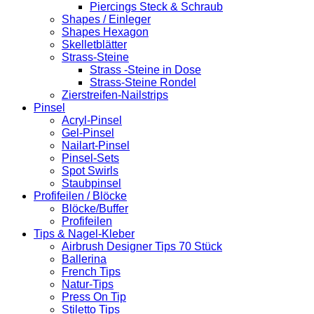
Piercings Steck & Schraub
Shapes / Einleger
Shapes Hexagon
Skelletblätter
Strass-Steine
Strass -Steine in Dose
Strass-Steine Rondel
Zierstreifen-Nailstrips
Pinsel
Acryl-Pinsel
Gel-Pinsel
Nailart-Pinsel
Pinsel-Sets
Spot Swirls
Staubpinsel
Profifeilen / Blöcke
Blöcke/Buffer
Profifeilen
Tips & Nagel-Kleber
Airbrush Designer Tips 70 Stück
Ballerina
French Tips
Natur-Tips
Press On Tip
Stiletto Tips