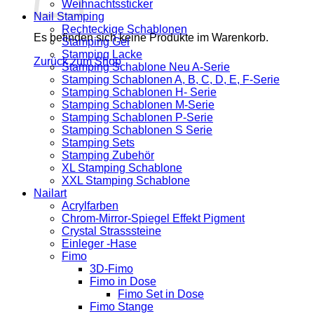
Weihnachtssticker
Nail Stamping
Rechteckige Schablonen
Es befinden sich keine Produkte im Warenkorb.
Stamping Gel
Stamping Lacke
Zurück zum Shop
Stamping Schablone Neu A-Serie
Stamping Schablonen A, B, C, D, E, F-Serie
Stamping Schablonen H- Serie
Stamping Schablonen M-Serie
Stamping Schablonen P-Serie
Stamping Schablonen S Serie
Stamping Sets
Stamping Zubehör
XL Stamping Schablone
XXL Stamping Schablone
Nailart
Acrylfarben
Chrom-Mirror-Spiegel Effekt Pigment
Crystal Strasssteine
Einleger -Hase
Fimo
3D-Fimo
Fimo in Dose
Fimo Set in Dose
Fimo Stange