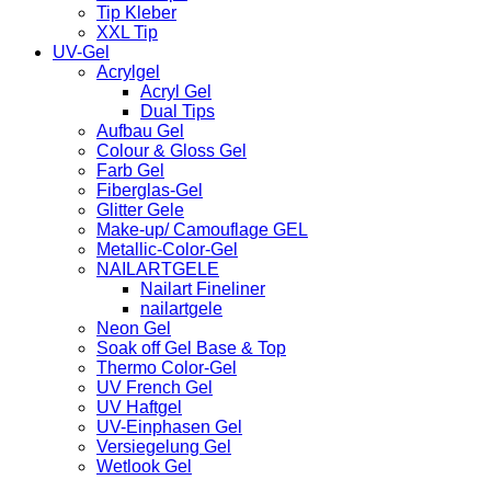
Tip Kleber
XXL Tip
UV-Gel
Acrylgel
Acryl Gel
Dual Tips
Aufbau Gel
Colour & Gloss Gel
Farb Gel
Fiberglas-Gel
Glitter Gele
Make-up/ Camouflage GEL
Metallic-Color-Gel
NAILARTGELE
Nailart Fineliner
nailartgele
Neon Gel
Soak off Gel Base & Top
Thermo Color-Gel
UV French Gel
UV Haftgel
UV-Einphasen Gel
Versiegelung Gel
Wetlook Gel