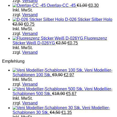
zzgl.
Versand
Overlay-CC -45
€
1,00
€
0,30
Inkl. MwSt.
zzgl.
Versand
D-026 Sticker Silber Holo
€
2,50
€
0,75
Inkl. MwSt.
zzgl.
Versand
Fluoreszenz
Sticker Weiß D-026YG
€
2,50
€
0,75
Inkl. MwSt.
zzgl.
Versand
Empfehlung
Veni Modellier-
Schablonen 100 Stk.
€
9,90
€
2,97
Inkl. MwSt.
zzgl.
Versand
Veni Modellier-
Schablonen 500 Stk.
€
18,90
€
5,67
Inkl. MwSt.
zzgl.
Versand
Veni Modellier-
Schablonen 30 Stk.
€
4,50
€
1,35