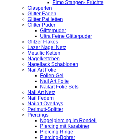
Fimo Stangen- Früchte
Glasperlen
Glitter Fäden
Glitter Pailletten
Glitter Puder
Glitterpuder
Ultra Feine Glitterpuder
Glitzer Flakes
Lazer Nagel Netz
Metallic Ketten
Nagelkettchen
Nagellack Schablonen
Nail Art Folie
Folien-Gel
Nail Art Folie
Nailart Folie Sets
Nail Art Netz
Nail Federn
Nailart Overlays
Perlmutt-Splitter
Piercings
Nagelpiercing im Rondell
Piercing mit Karabiner
Piercing Ringe
Piercing-Bohrer