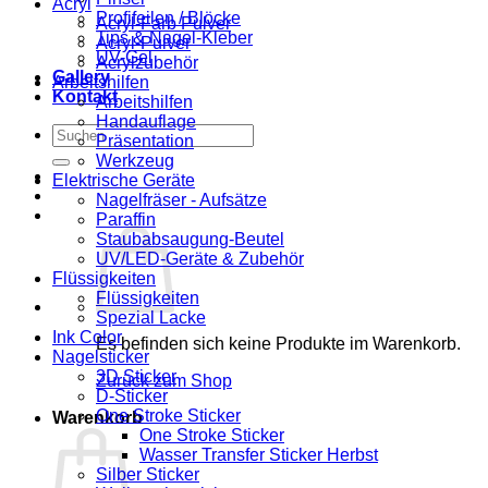
Acryl
Profifeilen / Blöcke
Acryl-Farb Pulver
Tips & Nagel-Kleber
Acryl-Pulver
UV-Gel
Acrylzubehör
Gallery
Arbeitshilfen
Kontakt
Arbeitshilfen
Handauflage
Suchen
Präsentation
nach:
Werkzeug
Elektrische Geräte
Nagelfräser - Aufsätze
Paraffin
Staubabsaugung-Beutel
UV/LED-Geräte & Zubehör
Flüssigkeiten
Flüssigkeiten
Spezial Lacke
Ink Color
Es befinden sich keine Produkte im Warenkorb.
Nagelsticker
3D Sticker
Zurück zum Shop
D-Sticker
One Stroke Sticker
Warenkorb
One Stroke Sticker
Wasser Transfer Sticker Herbst
Silber Sticker