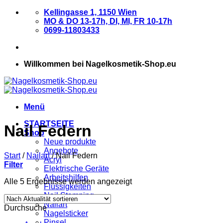
Zum
Kellingasse 1, 1150 Wien
Inhalt
MO & DO 13-17h, DI, MI, FR 10-17h
springen
0699-11803433
Willkommen bei Nagelkosmetik-Shop.eu
Menü
STARTSEITE
Nail Federn
Shop
Neue produkte
Angebote
Start
/
Nailart
/
Nail Federn
Acryl
Filter
Elektrische Geräte
Arbeitshilfen
Nach
Alle 5 Ergebnisse werden angezeigt
Flüssigkeiten
Aktualität
Nail Stamping
sortiert
Nailart
Durchsuche
Nagelsticker
Pinsel