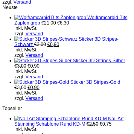
zzgl.
Versand
Neuste
Wolframcarbid Bits
Zapfen grob
€
21,00
€
6,30
Inkl. MwSt.
zzgl.
Versand
Sticker 3D Stripes-
Schwarz
€
3,00
€
0,90
Inkl. MwSt.
zzgl.
Versand
Sticker 3D Stripes-Silber
€
3,00
€
0,90
Inkl. MwSt.
zzgl.
Versand
Sticker 3D Stripes-Gold
€
3,00
€
0,90
Inkl. MwSt.
zzgl.
Versand
Topseller
Nail Art
Stamping Schablone Rund KD-M
€
2,50
€
0,75
Inkl. MwSt.