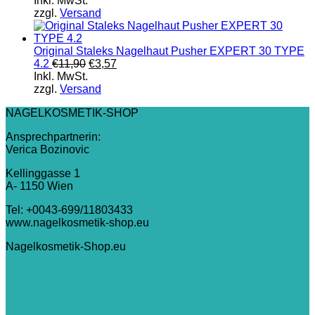
Inkl. MwSt.
zzgl.
Versand
Original Staleks Nagelhaut Pusher EXPERT 30 TYPE
4.2
€
11,90
€
3,57
Inkl. MwSt.
zzgl.
Versand
NAGELKOSMETIK-SHOP
Ansprechpartnerin:
Verica Bozinovic
Kellinggasse 1
A- 1150 Wien
Tel: +0043-699/11803433
www.nagelkosmetik-shop.eu
Nagelkosmetik-Shop.eu