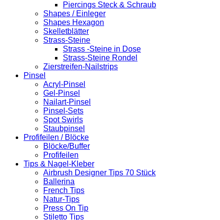
Piercings Steck & Schraub
Shapes / Einleger
Shapes Hexagon
Skelletblätter
Strass-Steine
Strass -Steine in Dose
Strass-Steine Rondel
Zierstreifen-Nailstrips
Pinsel
Acryl-Pinsel
Gel-Pinsel
Nailart-Pinsel
Pinsel-Sets
Spot Swirls
Staubpinsel
Profifeilen / Blöcke
Blöcke/Buffer
Profifeilen
Tips & Nagel-Kleber
Airbrush Designer Tips 70 Stück
Ballerina
French Tips
Natur-Tips
Press On Tip
Stiletto Tips