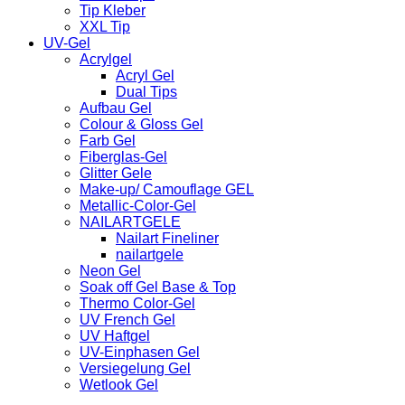
Tip Kleber
XXL Tip
UV-Gel
Acrylgel
Acryl Gel
Dual Tips
Aufbau Gel
Colour & Gloss Gel
Farb Gel
Fiberglas-Gel
Glitter Gele
Make-up/ Camouflage GEL
Metallic-Color-Gel
NAILARTGELE
Nailart Fineliner
nailartgele
Neon Gel
Soak off Gel Base & Top
Thermo Color-Gel
UV French Gel
UV Haftgel
UV-Einphasen Gel
Versiegelung Gel
Wetlook Gel