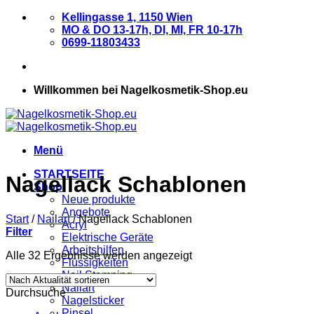
Zum
Kellingasse 1, 1150 Wien
Inhalt
MO & DO 13-17h, DI, MI, FR 10-17h
springen
0699-11803433
Willkommen bei Nagelkosmetik-Shop.eu
Menü
STARTSEITE
Nagellack Schablonen
Shop
Neue produkte
Angebote
Start
/
Nailart
/
Nagellack Schablonen
Acryl
Filter
Elektrische Geräte
Arbeitshilfen
Nach
Alle 32 Ergebnisse werden angezeigt
Flüssigkeiten
Aktualität
Nail Stamping
sortiert
Nailart
Durchsuche
Nagelsticker
Pinsel