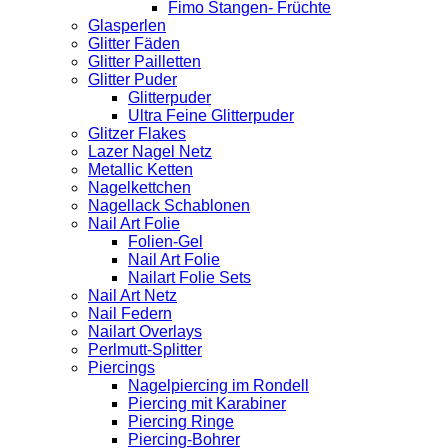
Fimo Stangen- Früchte
Glasperlen
Glitter Fäden
Glitter Pailletten
Glitter Puder
Glitterpuder
Ultra Feine Glitterpuder
Glitzer Flakes
Lazer Nagel Netz
Metallic Ketten
Nagelkettchen
Nagellack Schablonen
Nail Art Folie
Folien-Gel
Nail Art Folie
Nailart Folie Sets
Nail Art Netz
Nail Federn
Nailart Overlays
Perlmutt-Splitter
Piercings
Nagelpiercing im Rondell
Piercing mit Karabiner
Piercing Ringe
Piercing-Bohrer