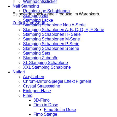
Weihnachtssticker
Nail Stamping
Rechteckige Schablonen
Es befinden sich keine Produkte im Warenkorb.
Stamping Gel
Stamping Lacke
Zurück zum Shop
Stamping Schablone Neu A-Serie
Stamping Schablonen A, B, C, D, E, F-Serie
Stamping Schablonen H- Serie
Stamping Schablonen M-Serie
Stamping Schablonen P-Serie
Stamping Schablonen S Serie
Stamping Sets
Stamping Zubehör
XL Stamping Schablone
XXL Stamping Schablone
Nailart
Acrylfarben
Chrom-Mirror-Spiegel Effekt Pigment
Crystal Strasssteine
Einleger -Hase
Fimo
3D-Fimo
Fimo in Dose
Fimo Set in Dose
Fimo Stange