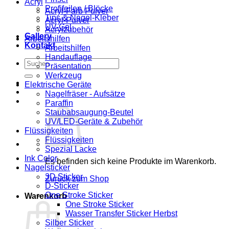
Acryl
Profifeilen / Blöcke
Acryl-Farb Pulver
Tips & Nagel-Kleber
Acryl-Pulver
UV-Gel
Acrylzubehör
Gallery
Arbeitshilfen
Kontakt
Arbeitshilfen
Handauflage
Suchen
Präsentation
nach:
Werkzeug
Elektrische Geräte
Nagelfräser - Aufsätze
Paraffin
Staubabsaugung-Beutel
UV/LED-Geräte & Zubehör
Flüssigkeiten
Flüssigkeiten
Spezial Lacke
Ink Color
Es befinden sich keine Produkte im Warenkorb.
Nagelsticker
3D Sticker
Zurück zum Shop
D-Sticker
One Stroke Sticker
Warenkorb
One Stroke Sticker
Wasser Transfer Sticker Herbst
Silber Sticker