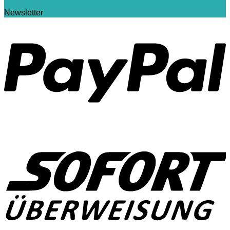
Newsletter
P
S