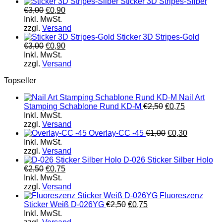
Sticker 3D Stripes-Silber
€
3,00
€
0,90
Inkl. MwSt.
zzgl.
Versand
Sticker 3D Stripes-Gold
€
3,00
€
0,90
Inkl. MwSt.
zzgl.
Versand
Topseller
Nail Art
Stamping Schablone Rund KD-M
€
2,50
€
0,75
Inkl. MwSt.
zzgl.
Versand
Overlay-CC -45
€
1,00
€
0,30
Inkl. MwSt.
zzgl.
Versand
D-026 Sticker Silber Holo
€
2,50
€
0,75
Inkl. MwSt.
zzgl.
Versand
Fluoreszenz
Sticker Weiß D-026YG
€
2,50
€
0,75
Inkl. MwSt.