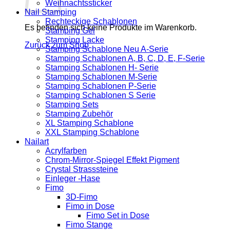
Weihnachtssticker
Nail Stamping
Rechteckige Schablonen
Es befinden sich keine Produkte im Warenkorb.
Stamping Gel
Stamping Lacke
Zurück zum Shop
Stamping Schablone Neu A-Serie
Stamping Schablonen A, B, C, D, E, F-Serie
Stamping Schablonen H- Serie
Stamping Schablonen M-Serie
Stamping Schablonen P-Serie
Stamping Schablonen S Serie
Stamping Sets
Stamping Zubehör
XL Stamping Schablone
XXL Stamping Schablone
Nailart
Acrylfarben
Chrom-Mirror-Spiegel Effekt Pigment
Crystal Strasssteine
Einleger -Hase
Fimo
3D-Fimo
Fimo in Dose
Fimo Set in Dose
Fimo Stange