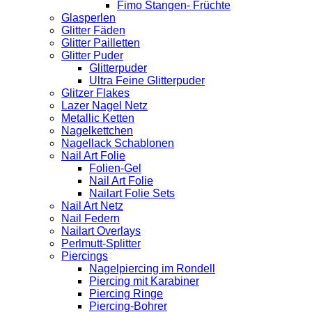
Fimo Stangen- Früchte
Glasperlen
Glitter Fäden
Glitter Pailletten
Glitter Puder
Glitterpuder
Ultra Feine Glitterpuder
Glitzer Flakes
Lazer Nagel Netz
Metallic Ketten
Nagelkettchen
Nagellack Schablonen
Nail Art Folie
Folien-Gel
Nail Art Folie
Nailart Folie Sets
Nail Art Netz
Nail Federn
Nailart Overlays
Perlmutt-Splitter
Piercings
Nagelpiercing im Rondell
Piercing mit Karabiner
Piercing Ringe
Piercing-Bohrer