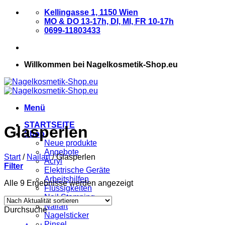
Zum
Kellingasse 1, 1150 Wien
Inhalt
MO & DO 13-17h, DI, MI, FR 10-17h
springen
0699-11803433
Willkommen bei Nagelkosmetik-Shop.eu
Menü
STARTSEITE
Glasperlen
Shop
Neue produkte
Angebote
Start
/
Nailart
/
Glasperlen
Acryl
Filter
Elektrische Geräte
Arbeitshilfen
Nach
Alle 9 Ergebnisse werden angezeigt
Flüssigkeiten
Aktualität
Nail Stamping
sortiert
Nailart
Durchsuche
Nagelsticker
Pinsel