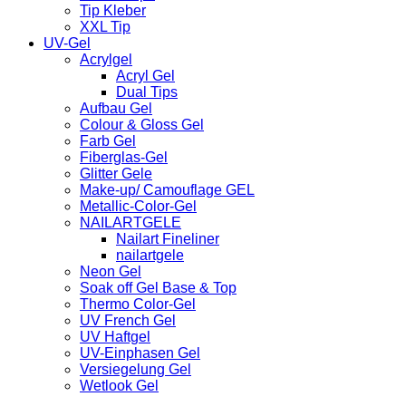
Tip Kleber
XXL Tip
UV-Gel
Acrylgel
Acryl Gel
Dual Tips
Aufbau Gel
Colour & Gloss Gel
Farb Gel
Fiberglas-Gel
Glitter Gele
Make-up/ Camouflage GEL
Metallic-Color-Gel
NAILARTGELE
Nailart Fineliner
nailartgele
Neon Gel
Soak off Gel Base & Top
Thermo Color-Gel
UV French Gel
UV Haftgel
UV-Einphasen Gel
Versiegelung Gel
Wetlook Gel