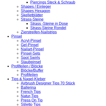
Piercings Steck & Schraub
Shapes / Einleger
Shapes Hexagon
Skelletblätter
Strass-Steine
Strass -Steine in Dose
Strass-Steine Rondel
Zierstreifen-Nailstrips
Pinsel
Acryl-Pinsel
Gel-Pinsel
Nailart-Pinsel
Pinsel-Sets
Spot Swirls
Staubpinsel
Profifeilen / Blöcke
Blöcke/Buffer
Profifeilen
Tips & Nagel-Kleber
Airbrush Designer Tips 70 Stück
Ballerina
French Tips
Natur-Tips
Press On Tip
Stiletto Tips