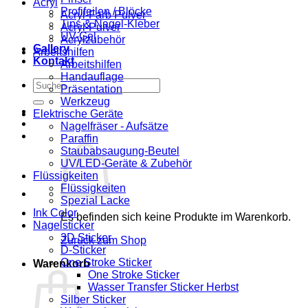
Acryl
Profifeilen / Blöcke
Acryl-Farb Pulver
Tips & Nagel-Kleber
Acryl-Pulver
UV-Gel
Acrylzubehör
Gallery
Arbeitshilfen
Kontakt
Arbeitshilfen
Handauflage
Suchen
Präsentation
nach:
Werkzeug
Elektrische Geräte
Nagelfräser - Aufsätze
Paraffin
Staubabsaugung-Beutel
UV/LED-Geräte & Zubehör
Flüssigkeiten
Flüssigkeiten
Spezial Lacke
Ink Color
Es befinden sich keine Produkte im Warenkorb.
Nagelsticker
3D Sticker
Zurück zum Shop
D-Sticker
One Stroke Sticker
Warenkorb
One Stroke Sticker
Wasser Transfer Sticker Herbst
Silber Sticker