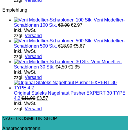
zzgl.
Versand
Empfehlung
Veni Modellier-
Schablonen 100 Stk.
€
9,90
€
2,97
Inkl. MwSt.
zzgl.
Versand
Veni Modellier-
Schablonen 500 Stk.
€
18,90
€
5,67
Inkl. MwSt.
zzgl.
Versand
Veni Modellier-
Schablonen 30 Stk.
€
4,50
€
1,35
Inkl. MwSt.
zzgl.
Versand
Original Staleks Nagelhaut Pusher EXPERT 30 TYPE
4.2
€
11,90
€
3,57
Inkl. MwSt.
zzgl.
Versand
NAGELKOSMETIK-SHOP
Ansprechpartnerin: